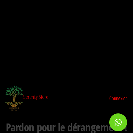
Aller
au
contenu
Serenity Store
Connexion
Pardon pour le dérangement !