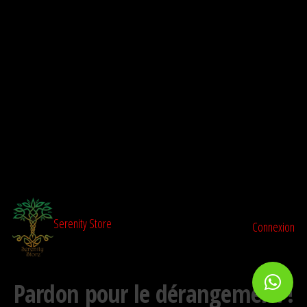
Aller
au
contenu
Serenity Store
Connexion
Pardon pour le dérangement !