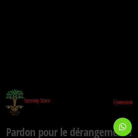
Aller
au
contenu
Serenity Store
Connexion
Pardon pour le dérangement !